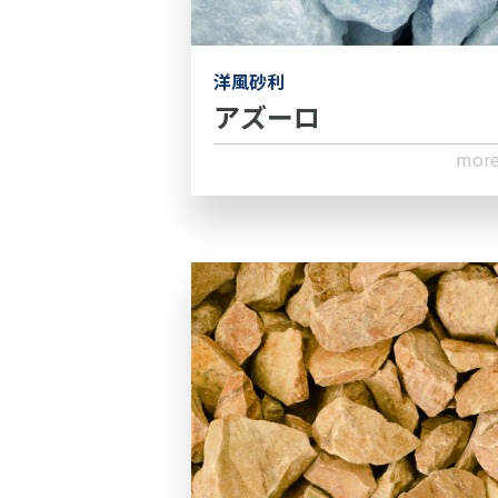
洋風砂利
アズーロ
mor