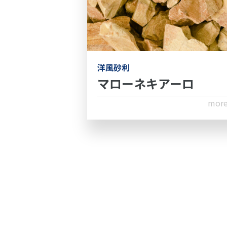
洋風砂利
マローネキアーロ
mor