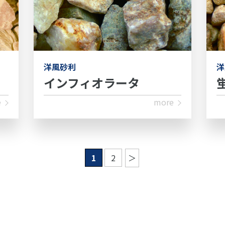
洋風砂利
洋
インフィオラータ
e
more
1
2
＞