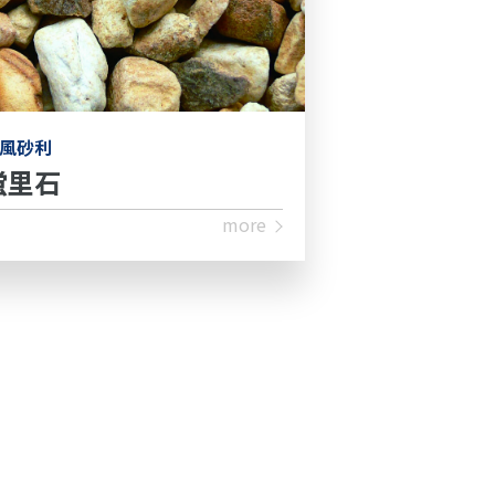
風砂利
蛍里石
more