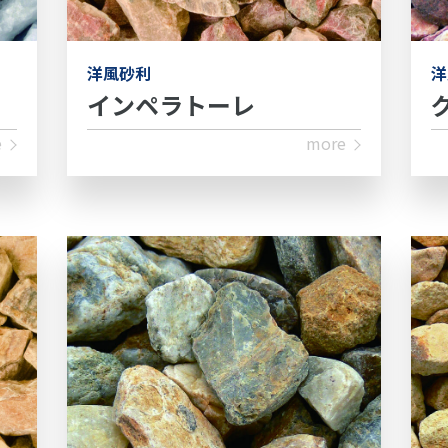
洋
洋風砂利
インペラトーレ
e
more