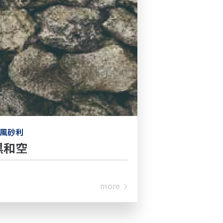
風砂利
黒和空
more