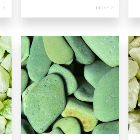
e
more