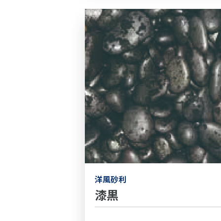
洋風砂利
漆黒