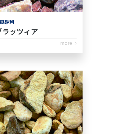
風砂利
グラッツィア
more