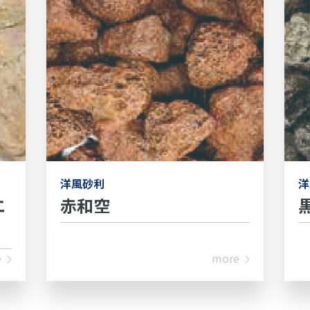
洋風砂利
洋
エ
赤和空
e
more