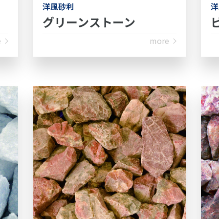
洋風砂利
洋
グリーンストーン
e
more