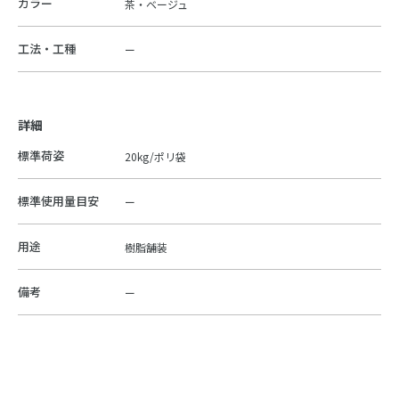
カラー
茶・ベージュ
工法・工種
ー
詳細
標準荷姿
20kg/ポリ袋
標準使用量目安
ー
用途
樹脂舗装
備考
ー