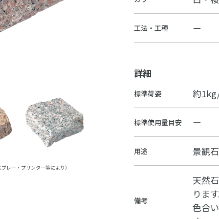
ー
工法・工種
詳細
約1kg
標準荷姿
ー
標準使用量目安
景観石
用途
スプレー・プリンター等により）
天然石
ります
備考
色合い