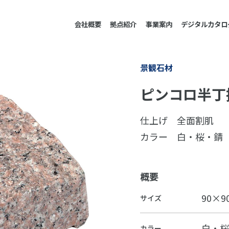
会社概要
拠点紹介
事業案内
デジタルカタロ
景観石材
ピンコロ半丁
仕上げ 全面割肌
カラー 白・桜・錆
概要
90×9
サイズ
白・桜
カラー