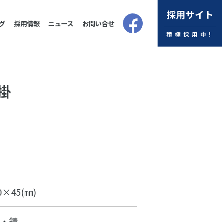
採用サイト
グ
採用情報
ニュース
お問い合せ
積極採用中!
掛
0×45(㎜)
・錆