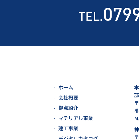
079
TEL.
ホーム
本
部
会社概要
〒
拠点紹介
番
マテリアル事業
M
建工事業
神
〒
デジタルカタログ